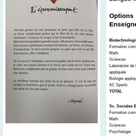
Options
Enseigne
Biotechnologi
Formation co
Math
Sciences
Laboratoire de 
appliquée
Biologie appliq
AC Sports
TOTAL
Sc. Sociales E
Formation co
Math
Sciences
Psychologie